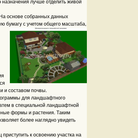
го назначения лучше отделить живой
 На основе собранных данных
ую бумагу с
учетом общего масштаба,
.
ия
ся
и и составом почвы.
рограммы для ландшафтного
 затем в специальной ландшафтной
ные формы и растения. Таким
озволяет более наглядно увидеть
 приступить к освоению участка на