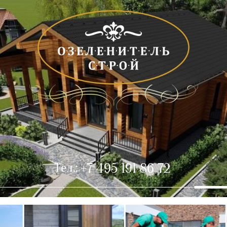
.
Тел.:
+7 495 191 86 72