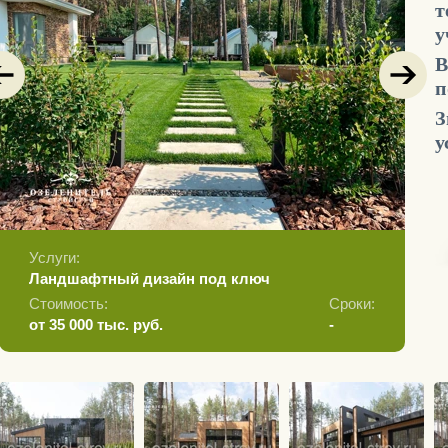
т
у
В
п
З
у
Услуги:
У
Ландшафтный дизайн под ключ
П
Стоимость:
Сроки:
С
от 35 000 тыс. руб.
-
-