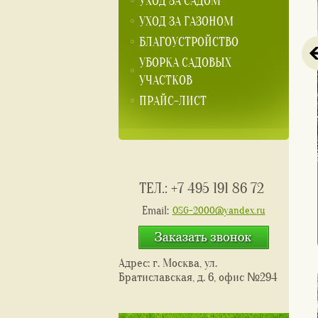
УХОД ЗА САДОМ
УХОД ЗА ГАЗОНОМ
БЛАГОУСТРОЙСТВО
УБОРКА САДОВЫХ
УЧАСТКОВ
ПРАЙС-ЛИСТ
Услуги:
Стоимость:
Сроки:
ТЕЛ.:
+7 495 191 86 72
ка
Стрижка изгороди
от 1500 руб. шт.
1 день
Email:
OSG-2000@yandex.ru
Кнопка
Адрес: г. Москва, ул.
Братиславская, д. 6, офис №294