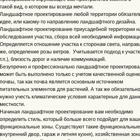
такой вид, о котором вы всегда мечтали.
Ландшафтное проектирование любой территории обязател
идее, или какому-то направлению ландшафтного дизайна.
Ландшафтное проектирование приусадебной территории на
обследования участка, сбора всей необходимой информаци
Определяется отношение участка к сторонам света, направ
же, определение розы ветров. Учитывается подход к участку
т.п.), близость дорог и наличие коммуникаций.
Безупречно и профессионально ландшафтное проектирова
может быть выполнено только с учетом качественной оценк
почвы, так как почва является основным источником
питательных элементов для растений. А так же обязательн
нужно учесть климатические условия характерные для дан
местности.
Начиная ландшафтное проектирование вам необходимо
определить стиль, который больше всего подойдет для ваше
функциональные зоны. Существуют такие функциональные з
внутренний двор, гараж и летняя кухня), хозяйственная зон