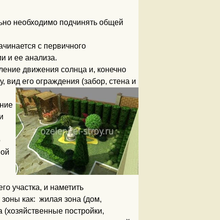
ьно необходимо подчинять общей
чинается с первичного
и и ее анализа.
ление движения солнца и, конечно
, вид его ограждения (забор, стена и
ние
и
о
ной
го участка, и наметить
оны как: жилая зона (дом,
а (хозяйственные постройки,