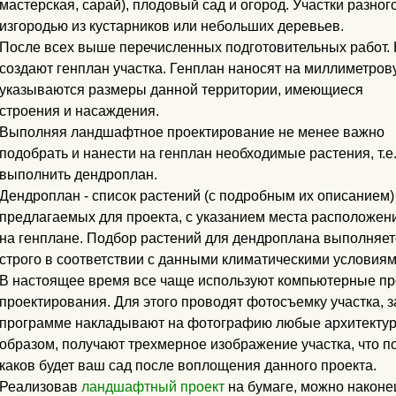
мастерская, сарай), плодовый сад и огород. Участки разно
изгородью из кустарников или небольших деревьев.
После всех выше перечисленных подготовительных работ.
создают генплан участка. Генплан наносят на миллиметров
указываются размеры данной территории, имеющиеся
строения и насаждения.
Выполняя ландшафтное проектирование не менее важно
подобрать и нанести на генплан необходимые растения, т.е
выполнить дендроплан.
Дендроплан - список растений (с подробным их описанием)
предлагаемых для проекта, с указанием места расположен
на генплане. Подбор растений для дендроплана выполняет
строго в соответствии с данными климатическими условиям
В настоящее время все чаще используют компьютерные п
проектирования. Для этого проводят фотосъемку участка,
программе накладывают на фотографию любые архитектур
образом, получают трехмерное изображение участка, что п
каков будет ваш сад после воплощения данного проекта.
Реализовав
ландшафтный проект
на бумаге, можно наконец