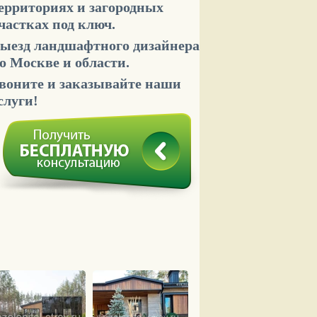
ерриториях и загородных
частках под ключ.
ыезд ландшафтного дизайнера
о Москве и области.
воните и заказывайте наши
слуги!
слуги:
Стоимость:
Услуги:
роектирование
от 4500 руб. за сотку
Озелен
роки: