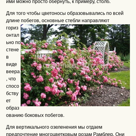
ими можно просто обернуть, к примеру, столб.
Для того чтобы цветоносы образовывались по всей
длине побегов, основные стебли
направляют
гориз
онтал
ьно по
стене
в
виде
веера
, что
спосо
бству
ет
образ
ованию боковых побегов.
Для вертикального озеленения мы отдаем
предпочтение многоцветковым розам Рамблер. Они