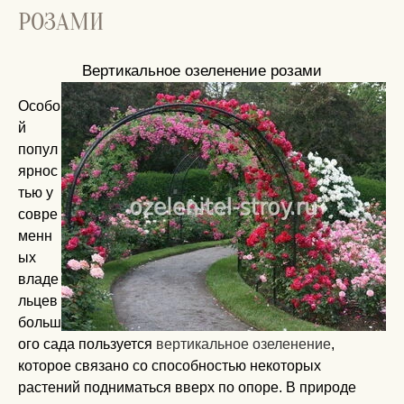
РОЗАМИ
Вертикальное озеленение розами
Особо
й
попул
ярнос
тью у
совре
менн
ых
владе
льцев
больш
ого сада пользуется
вертикальное озеленение
,
которое связано со способностью некоторых
растений подниматься вверх по опоре. В природе