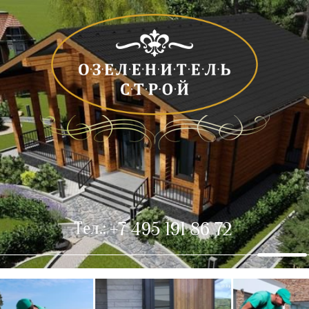
.
Тел.:
+7 495 191 86 72