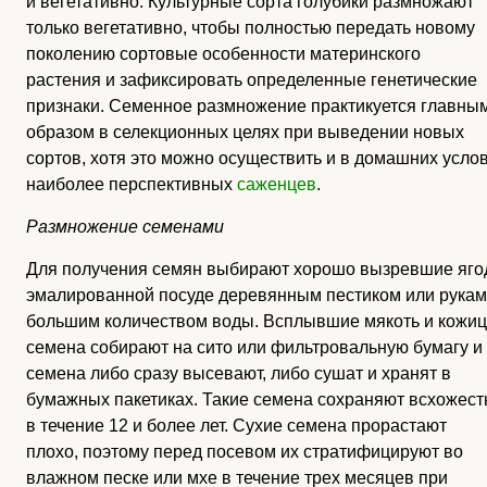
и вегетативно. Культурные сорта голубики размножают
только вегетативно, чтобы полностью передать новому
поколению сортовые особенности материнского
растения и зафиксировать определенные генетические
признаки. Семенное размножение практикуется главны
образом в селекционных целях при выведении новых
сортов, хотя это можно осуществить и в домашних усл
наиболее перспективных
саженцев
.
Размножение семенами
Для получения семян выбирают хорошо вызревшие яго
эмалированной посуде деревянным пестиком или рука
большим количеством воды. Всплывшие мякоть и кожицу
семена собирают на сито или фильтровальную бумагу и 
семена либо сразу высевают, либо сушат и хранят в
бумажных пакетиках. Такие семена сохраняют всхожест
в течение 12 и более лет. Сухие семена прорастают
плохо, поэтому перед посевом их стратифицируют во
влажном песке или мхе в течение трех месяцев при