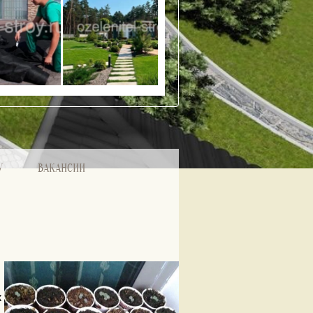
У
ВАКАНСИИ
к