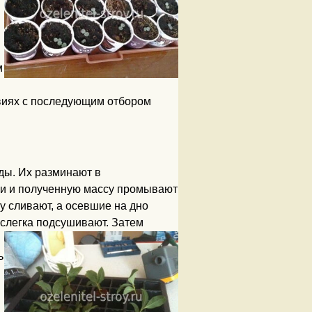
м
овиях с последующим отбором
ды. Их разминают в
ми и полученную массу промывают
 сливают, а осевшие на дно
слегка
подсушивают. Затем
ь