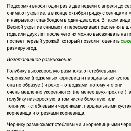
Подкормки вносят один раз в две недели с апреля до се
снимают укрытие, а в конце октября грядку с сеянцами 
и накрывают спанбондом в один-два слоя. В таком виде
Весной укрытие снимают и пересаживают растения в шк
года или двух лет, после чего их можно высаживать на п
поспеет первый урожай, который позволит оценить
саж
размеру ягод.
Вегетативное размножение
Голубику высокорослую размножают стеблевыми
черенками (подземных корневищ и парциальных кустов
она не образует) и реже – отводками, потому что они
очень медленно укореняются (не менее двух-трех лет), 
голубику низкорослую, в том числе болотную, или
топяную, - стеблевыми черенками, парциальными кустам
корневища и отрезками корневища.
Чернику размножают стеблевыми и корневищными чере