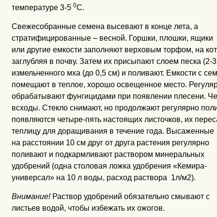
0
температуре 3-5
С.
Свежесобранные семена высевают в конце лета, а
стратифицированные – весной. Горшки, плошки, ящики
или другие емкости заполняют верховым торфом, на ко
заглубляя в почву. Затем их присыпают слоем песка (2-
измельченного мха (до 0,5 см) и поливают. Емкости с с
помещают в теплое, хорошо освещенное место. Регуляр
обрабатывают фунгицидами при появлении плесени. Че
всходы. Стекло снимают, но продолжают регулярно поли
появляются четыре-пять настоящих листочков, их перес
теплицу
для доращивания в течение года. Высаженные
на расстоянии 10 см друг от друга растения регулярно
поливают и подкармливают раствором минеральных
удобрений (одна столовая ложка удобрения «Кемира-
универсал» на 10 л воды, расход раствора 1л/м2).
Внимание!
Раствор удобрений обязательно смывают с
листьев водой, чтобы избежать их ожогов.