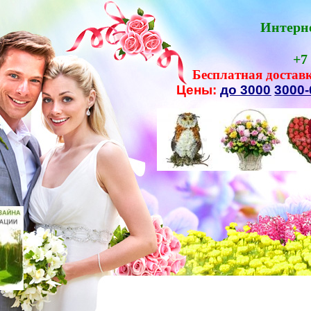
Интерн
+7
Бесплатная
достав
Цены:
до
3
000
3000-