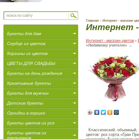
Главная
»
Интернет - магазин цв
Интернет -
Букеты для дам
Интернет - магазин цветов
»
Сердце из цветов
→
«Любимому учителю»
Корзины из цветов
ЦВЕТЫ ДЛЯ СВАДЬБЫ
Букеты на день рождения
Креативные букеты
Букеты для мужчин
Детские букеты
Орхидеи в горшке
Букеты цветов из роз
Классический, объемный, к
Букеты цветов из
цветов: роз сорта «Гран Пр
тюльпанов